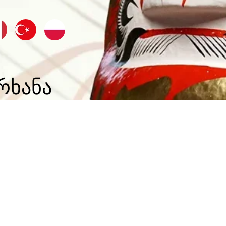
რხანა